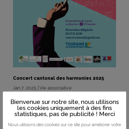
Concert cantonal des harmonies 2025
Jan 7, 2025
|
Vie associative
Samedi 1er février 20h30 Gymnase Claude
Bienvenue sur notre site, nous utilisons
les cookies uniquement à des fins
Ménard à Amboise Entrée gratuite Réservation
statistiques, pas de publicité ! Merci
: 02 47 31 43 98
Nous utilisons des cookies sur ce site pour améliorer votre
ou concert.cantonal@gmail.com