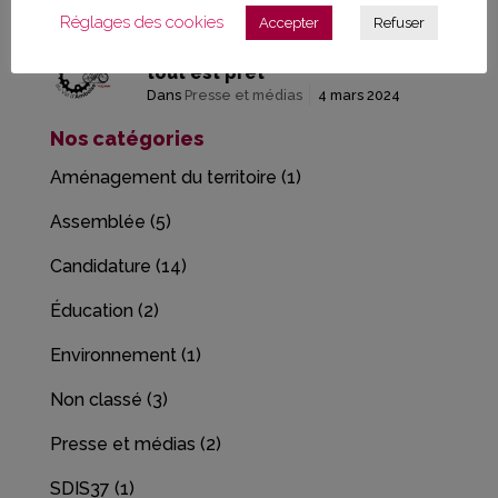
Réglages des cookies
Accepter
Refuser
[PRESSE] Tour du Val d’Amboise :
tout est prêt
Dans
Presse et médias
4 mars 2024
Nos catégories
Aménagement du territoire
(1)
Assemblée
(5)
Candidature
(14)
Éducation
(2)
Environnement
(1)
Non classé
(3)
Presse et médias
(2)
SDIS37
(1)